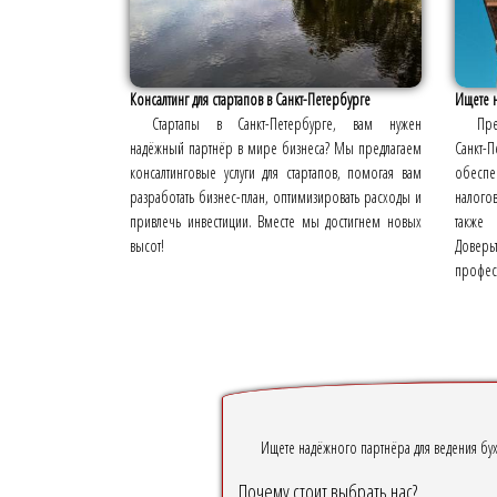
Консалтинг для стартапов в Санкт-Петербурге
Ищете н
Стартапы в Санкт-Петербурге, вам нужен
Пре
надёжный партнёр в мире бизнеса? Мы предлагаем
Санкт-
консалтинговые услуги для стартапов, помогая вам
обеспе
разработать бизнес-план, оптимизировать расходы и
налогов
привлечь инвестиции. Вместе мы достигнем новых
также 
высот!
Дове
профес
Ищете надёжного партнёра для ведения бух
Почему стоит выбрать нас?