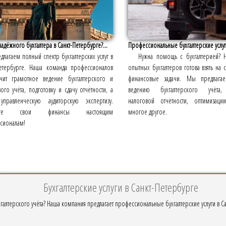
адёжного бухгалтера в Санкт-Петербурге?...
Профессиональные бухгалтерские услу
длагаем полный спектр бухгалтерских услуг в
Нужна помощь с бухгалтерией? 
Петербурге. Наша команда профессионалов
опытных бухгалтеров готова взять на 
чит грамотное ведение бухгалтерского и
финансовые задачи. Мы предлагае
ого учёта, подготовку и сдачу отчётности, а
ведению бухгалтерского учёта,
управленческую аудиторскую экспертизу.
налоговой отчётности, оптимизац
рьте свои финансы настоящим
многое другое.
сионалам!
Бухгалтерские услуги в Санкт-Петербурге
галтерского учёта? Наша компания предлагает профессиональные бухгалтерские услуги в Са