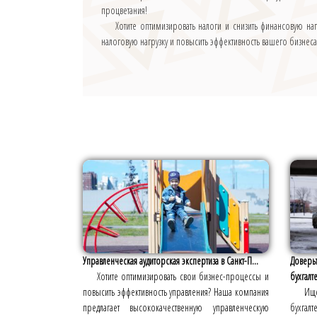
процветания!
Хотите оптимизировать налоги и снизить финансовую 
налоговую нагрузку и повысить эффективность вашего бизнеса
Управленческая аудиторская экспертиза в Санкт-П...
Доверь
Хотите оптимизировать свои бизнес-процессы и
бухгалте
повысить эффективность управления? Наша компания
Ищ
предлагает высококачественную управленческую
бухгал