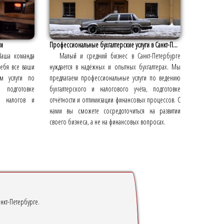
ги
Профессиональные бухгалтерские услуги в Санкт-П...
Наша команда
Малый и средний бизнес в Санкт-Петербурге
себя все ваши
нуждается в надёжных и опытных бухгалтерах. Мы
м услуги по
предлагаем профессиональные услуги по ведению
 подготовке
бухгалтерского и налогового учёта, подготовке
ии налогов и
отчётности и оптимизации финансовых процессов. С
нами вы сможете сосредоточиться на развитии
своего бизнеса, а не на финансовых вопросах.
нкт-Петербурге.