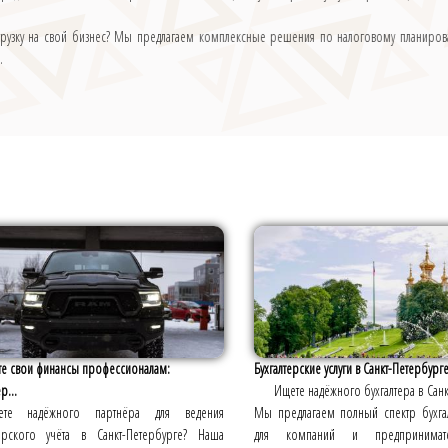
нагрузку на свой бизнес? Мы предлагаем комплексные решения по налоговому планиров
.
те свои финансы профессионалам:
Бухгалтерские услуги в Санкт-Петербург
р...
Ищете надёжного бухгалтера в Санк
ете надёжного партнёра для ведения
Мы предлагаем полный спектр бухгал
терского учёта в Санкт-Петербурге? Наша
для компаний и предпринимате