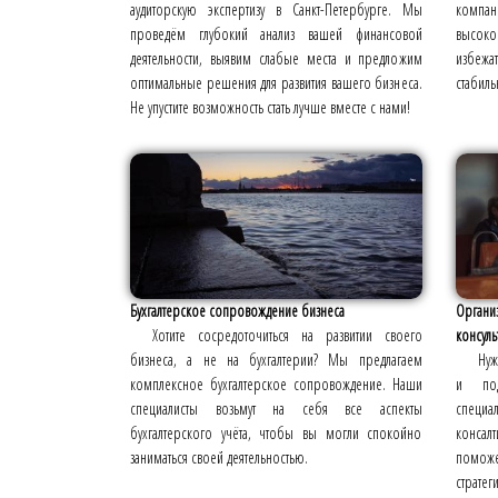
аудиторскую экспертизу в Санкт-Петербурге. Мы
комп
проведём глубокий анализ вашей финансовой
высоко
деятельности, выявим слабые места и предложим
избеж
оптимальные решения для развития вашего бизнеса.
стабиль
Не упустите возможность стать лучше вместе с нами!
Бухгалтерское сопровождение бизнеса
Органи
Хотите сосредоточиться на развитии своего
консуль
бизнеса, а не на бухгалтерии? Мы предлагаем
Нуж
комплексное бухгалтерское сопровождение. Наши
и под
специалисты возьмут на себя все аспекты
специ
бухгалтерского учёта, чтобы вы могли спокойно
консал
заниматься своей деятельностью.
поможе
страте