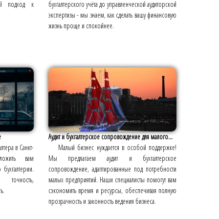
ый подход к
бухгалтерского учёта до управленческой аудиторской
экспертизы - мы знаем, как сделать вашу финансовую
жизнь проще и спокойнее.
е
Аудит и бухгалтерское сопровождение для малого...
тера в Санкт-
Малый бизнес нуждается в особой поддержке!
ложить вам
Мы предлагаем аудит и бухгалтерское
 бухгалтерии.
сопровождение, адаптированные под потребности
точность,
малых предприятий. Наши специалисты помогут вам
ь.
сэкономить время и ресурсы, обеспечивая полную
прозрачность и законность ведения бизнеса.