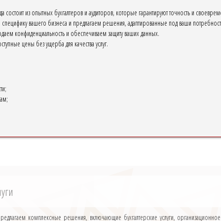
а состоит из опытных бухгалтеров и аудиторов, которые гарантируют точность и своевре
специфику вашего бизнеса и предлагаем решения, адаптированные под ваши потребност
даем конфиденциальность и обеспечиваем защиту ваших данных.
тупные цены без ущерба для качества услуг.
ти;
ам;
луги
 предлагаем комплексные решения, включающие бухгалтерские услуги, организационное