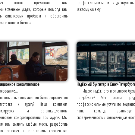
ания готова предложить вам
профессионализм и индивидуальн
качественные услуги, которые помогут вам
каждому клиенту.
ать финансовых проблем и обеспечить
ность вашего бизнеса.
зационное консалтинговое
Надёжный бухгалтер в Санкт-Петербург
тирование...
Ищете надёжного и опытного бухгал
на помощь в оптимизации бизнес-процессов
Петербурге? Мы готовы пред
готовке к аудиту? Наша компания
профессиональные услуги по ведению
ализируется на организационном
Наша команда гарантирует 
тинговом консультировании при аудите. Мы
своевременность и конфиденциальност
м вам выявить слабые места, разработать
гию развития и обеспечить соответствие