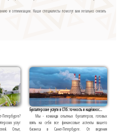
анию и оптимизации. Наши специалисты помогут вам легально снизить
е
Бухгалтерские услуги в СПб: точность и надёжнос...
т-Петербурге?
Мы - команда опытных бухгалтеров, готовых
терских услуг
взять на себя все финансовые аспекты вашего
лей. Опыт,
бизнеса в Санкт-Петербурге. От ведения