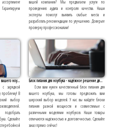
 ассортимент
вашей компании? Мы предлагаем услуги по
. Гарантируем
проведению аудита и контроля качества. Наши
эксперты помогут выявить слабые места и
разработать рекомендации по улучшению. Доверьте
проверку профессионалам!
вашего ноу...
Блок питания для ноутбука - надёжное решение дл...
м с зарядкой
Если вам нужен качественный блок питания для
у проблему! В
вашего ноутбука, мы готовы предложить вам
рокий выбор
широкий выбор моделей. У нас вы найдёте блоки
оизводителей.
питания разной мощности и совместимые с
м подобрать
различными моделями ноутбуков. Наши товары
ука. Сделайте
отличаются надёжностью и долговечностью. Сделайте
бесперебойной
заказ прямо сейчас!