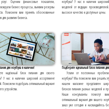
услуг. Оценим финансовые показатели,
ноутбука? У нас в наличии широкий
лизируем бизнес-процессы, выявим резервы
моделей от ведущих производителей
ста. Поможем вам принять обоснованные
высокое качество и доступные цены.
 для развития бизнеса.
тания для ноутбука в наличии!
Подберите идеальный блок питания для 
ете надёжный блок питания для своего
Устали от постоянных пробле
ка? У нас в наличии широкий ассортимент
ноутбука? Мы поможем вам решить эт
й. Поможем подобрать оптимальный вариант
нашем магазине представлен ши
его устройства.
блоков питания разных моделей и пр
Наши консультанты помогут ва
оптимальный вариант для вашего ноутб
заказ уже сегодня и наслаждайтесь 