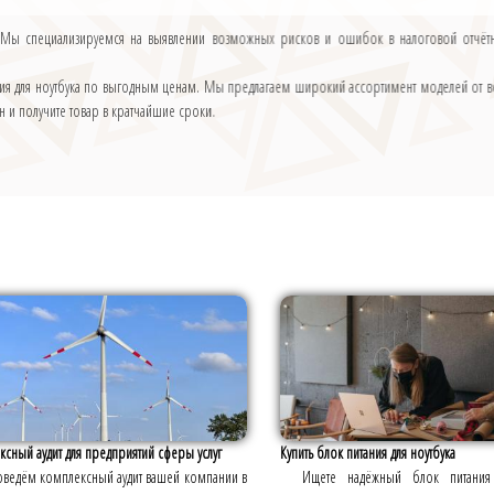
 Мы специализируемся на выявлении возможных рисков и ошибок в налоговой отчётнос
ания для ноутбука по выгодным ценам. Мы предлагаем широкий ассортимент моделей от в
 и получите товар в кратчайшие сроки.
сный аудит для предприятий сферы услуг
Купить блок питания для ноутбука
ведём комплексный аудит вашей компании в
Ищете надёжный блок питания