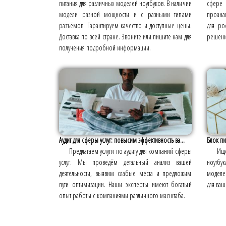
питания для различных моделей ноутбуков. В наличии
сфере 
модели разной мощности и с разными типами
проана
разъёмов. Гарантируем качество и доступные цены.
для ро
Доставка по всей стране. Звоните или пишите нам для
решения
получения подробной информации.
Аудит для сферы услуг: повысим эффективность ва...
Блок пи
Предлагаем услуги по аудиту для компаний сферы
Ищ
услуг. Мы проведём детальный анализ вашей
ноутбу
деятельности, выявим слабые места и предложим
моделе
пути оптимизации. Наши эксперты имеют богатый
для ваш
опыт работы с компаниями различного масштаба.