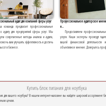
иональный аудит для компаний сферы услуг
Профессиональное аудиторское мнени
а команда предлагает профессиональные
и...
по аудиту для предприятий сферы услуг. Мы
Предоставляем профессиональные
зуем современные методы анализа и аудита,
услуги. Наши эксперты проведут тщат
омочь вам улучшить эффективность и достичь
вашей финансовой деятельности и
ысот в бизнесе.
объективное мнение. Доверьтесь про
Купить блок питания для ноутбука
я для вашего ноутбука? В нашем интернет-магазине вы найдёте широкий ассортимент б
пным ценам.