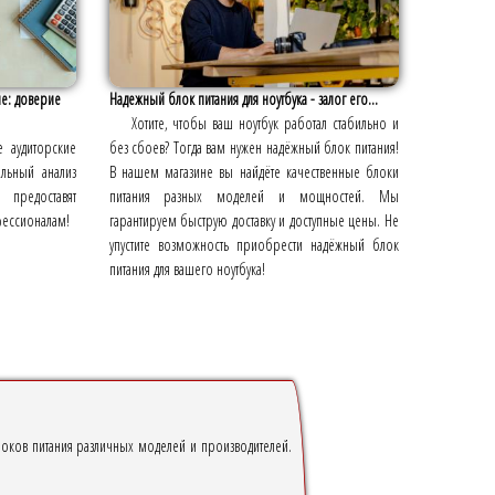
е: доверие
Надежный блок питания для ноутбука - залог его...
Хотите, чтобы ваш ноутбук работал стабильно и
 аудиторские
без сбоев? Тогда вам нужен надёжный блок питания!
ельный анализ
В нашем магазине вы найдёте качественные блоки
 предоставят
питания разных моделей и мощностей. Мы
фессионалам!
гарантируем быструю доставку и доступные цены. Не
упустите возможность приобрести надёжный блок
питания для вашего ноутбука!
локов питания различных моделей и производителей.