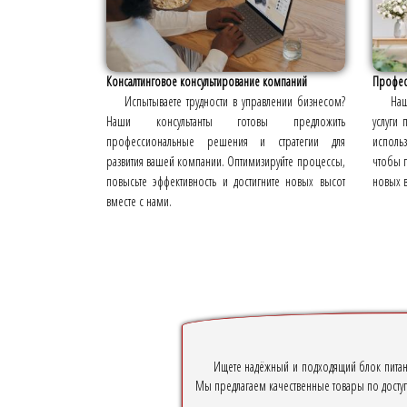
Консалтинговое консультирование компаний
Професс
Испытываете трудности в управлении бизнесом?
Наш
Наши консультанты готовы предложить
услуги 
профессиональные решения и стратегии для
исполь
развития вашей компании. Оптимизируйте процессы,
чтобы п
повысьте эффективность и достигните новых высот
новых в
вместе с нами.
Ищете надёжный и подходящий блок питани
Мы предлагаем качественные товары по досту