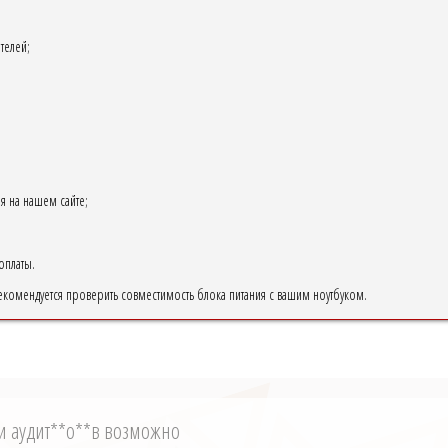
телей;
я на нашем сайте;
;
оплаты.
екомендуется проверить совместимость блока питания с вашим ноутбуком.
и аудит**о**в возможно