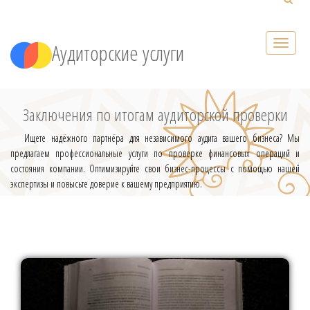
Аудиторские услуги
Заключения по итогам аудиторской проверки
Ищете надёжного партнёра для независимого аудита вашего бизнеса? Мы
предлагаем профессиональные услуги по проверке финансовых операций и
состояния компании. Оптимизируйте свои бизнес-процессы с помощью нашей
экспертизы и повысьте доверие к вашему предприятию.