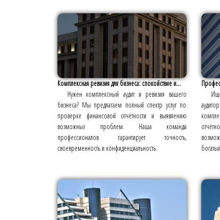
Комплексная ревизия для бизнеса: спокойствие и...
Профес
Нужен комплексный аудит и ревизия вашего
Ищ
бизнеса? Мы предлагаем полный спектр услуг по
аудит
проверке финансовой отчётности и выявлению
компле
возможных проблем. Наша команда
отчётн
профессионалов гарантирует точность,
возмо
своевременность и конфиденциальность.
богатый