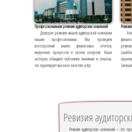
Профессиональная ревизия аудиторских компаний
Ревизия
Доверьте ревизию вашей аудиторской компании
Хот
нашим профессионалам. Мы проведём
финанс
всесторонний анализ финансовых отчётов,
ревизи
внутренних процессов и систем контроля. Наши
ошибк
эксперты обладают глубокими знаниями и опытом,
гарант
что гарантирует высокое качество услуг.
Запишит
Ревизия аудиторс
Ревизия аудиторских компаний – это пр