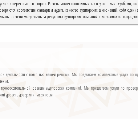
угих заинтересованных сторон. Ревизия может проводиться как внутренними службами, т
веряются соответствие стандартам аудита, качество аудиторских заключений, соблюдени
ультаты ревизии могут влиять на репутацию аудиторских компаний и их возможность продолж
ской деятельности с помощью нашей ревизии. Мы предлагаем комплексные услуги по п
шения.
профессиональной ревизии аудиторских компаний. Мы предлагаем услуги по провер
кий уровень доверия и надёжности.