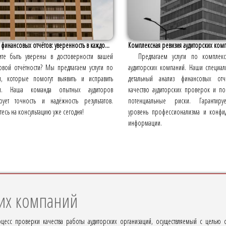
 финансовых отчётов: уверенность в каждо...
Комплексная ревизия аудиторских ком
ите быть уверены в достоверности вашей
Предлагаем услуги по комплек
овой отчётности? Мы предлагаем услуги по
аудиторских компаний. Наши специал
и, которые помогут выявить и исправить
детальный анализ финансовых отч
и. Наша команда опытных аудиторов
качество аудиторских проверок и по
ирует точность и надёжность результатов.
потенциальные риски. Гарантир
есь на консультацию уже сегодня!
уровень профессионализма и конфид
информации.
ких компаний
оцесс проверки качества работы аудиторских организаций, осуществляемый с целью 