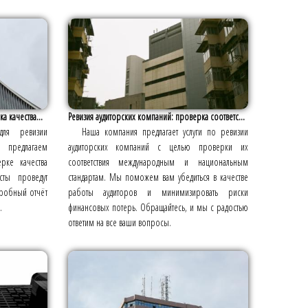
а качества...
Ревизия аудиторских компаний: проверка соответс...
для ревизии
Наша компания предлагает услуги по ревизии
предлагаем
аудиторских компаний с целью проверки их
рке качества
соответствия международным и национальным
сты проведут
стандартам. Мы поможем вам убедиться в качестве
дробный отчёт
работы аудиторов и минимизировать риски
.
финансовых потерь. Обращайтесь, и мы с радостью
ответим на все ваши вопросы.