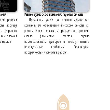
паний
Ревизия аудиторских компаний: гарантия качества
сной ревизии
Предлагаем услуги по ревизии аудиторских
рты проведут
компаний для обеспечения высокого качества их
в, внутренних
работы. Наши специалисты проведут всесторонний
печим высокий
анализ финансовых отчётов, оценят
андартов.
профессионализм аудиторов и помогут выявить
потенциальные проблемы. Гарантируем
прозрачность и честность в работе.