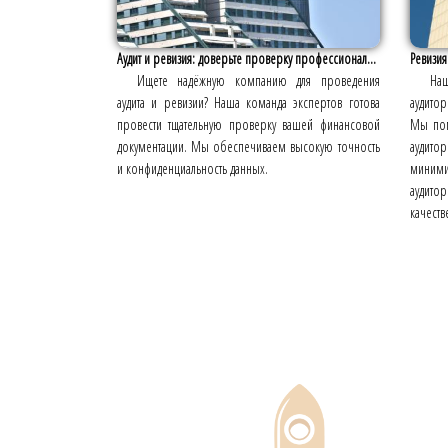
Аудит и ревизия: доверьте проверку профессионал...
Ревизия
Ищете надёжную компанию для проведения
Наш
аудита и ревизии? Наша команда экспертов готова
аудитор
провести тщательную проверку вашей финансовой
Мы пом
документации. Мы обеспечиваем высокую точность
аудито
и конфиденциальность данных.
миним
аудито
качеств