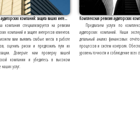
 аудиторских компаний: защита ваших инте...
Комплексная ревизия аудиторских ком
а компания специализируется на ревизии
Предлагаем услуги по комплек
ских компаний и защите интересов клиентов.
аудиторских компаний. Наши экспе
ожем вам выявить слабые места в работе
детальный анализ финансовых отчёто
ров, оценить риски и предложить пути их
процессов и систем контроля. Обес
изации. Доверьте нам проверку вашей
уровень точности и соблюдение всех ст
рской компании и убедитесь в высоком
е наших услуг.