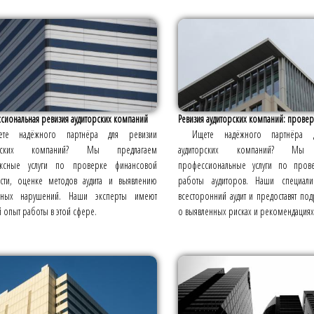
сиональная ревизия аудиторских компаний
Ревизия аудиторских компаний: проверк
ете надёжного партнёра для ревизии
Ищете надёжного партнёра 
орских компаний? Мы предлагаем
аудиторских компаний? Мы 
ксные услуги по проверке финансовой
профессиональные услуги по прове
ости, оценке методов аудита и выявлению
работы аудиторов. Наши специали
жных нарушений. Наши эксперты имеют
всесторонний аудит и предоставят по
 опыт работы в этой сфере.
о выявленных рисках и рекомендациях