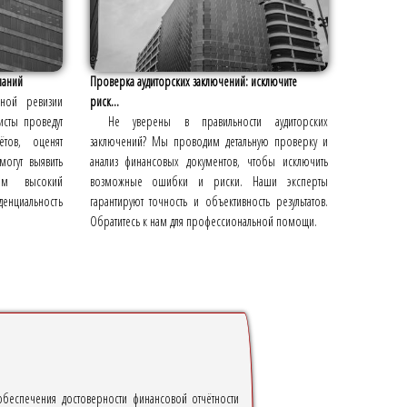
паний
Проверка аудиторских заключений: исключите
сной ревизии
риск...
исты проведут
Не уверены в правильности аудиторских
ётов, оценят
заключений? Мы проводим детальную проверку и
могут выявить
анализ финансовых документов, чтобы исключить
уем высокий
возможные ошибки и риски. Наши эксперты
енциальность
гарантируют точность и объективность результатов.
Обратитесь к нам для профессиональной помощи.
обеспечения достоверности финансовой отчётности