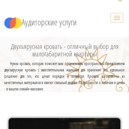
Аудиторские услуги
Двухъярусная кровать - отличный выбор для
малогабаритной квартиры
Нужна кровать, которая поможет вам организовать пространство? Представляем
двухъярусную кровать с вместительными ящиками для хранения! Это идеальное
решение для тех, кто ценит порядок и комфорт. Кровати изготовлены из
качественных материалов и имеют стильный дизайн. Подробности о наличии и ценах
- в нашем онлайн-магазине.