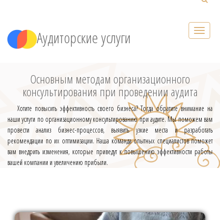
Аудиторские услуги
Основным методам организационного
консультирования при проведении аудита
Хотите повысить эффективность своего бизнеса? Тогда обратите внимание на
наши услуги по организационному консультированию при аудите. Мы поможем вам
провести анализ бизнес-процессов, выявить узкие места и разработать
рекомендации по их оптимизации. Наша команда опытных специалистов поможет
вам внедрить изменения, которые приведут к повышению эффективности работы
вашей компании и увеличению прибыли.